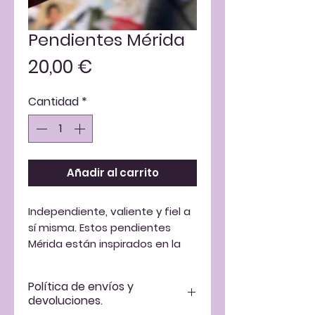
Pendientes Mérida
Precio
20,00 €
Cantidad
*
Añadir al carrito
Independiente, valiente y fiel a
sí misma. Estos pendientes
Mérida están inspirados en la
fuerza salvaje de
la princesa
.
Política de envíos y
El arco, con la empuñadura de
devoluciones.
cuerda trenzada a mano,