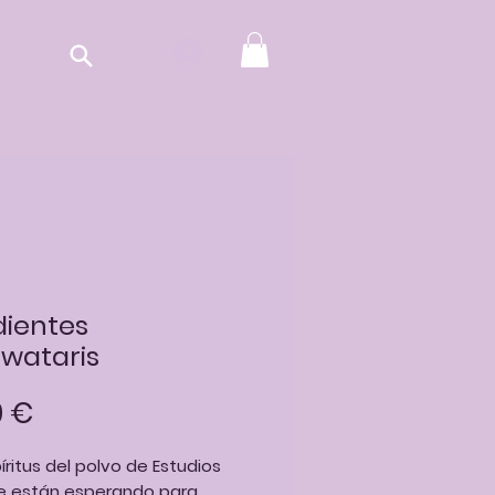
ientes
wataris
Precio
0 €
íritus del polvo de Estudios
 te están esperando para