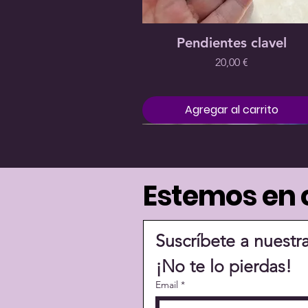
School
Kaisen
Precio
19,00 €
Precio
Precio
20,00 €
19,00 €
Vista rápida
Pendientes clavel
Precio
20,00 €
Agregar al carrito
Estemos en 
Suscríbete a nuestr
¡No te lo pierdas!
Email
*