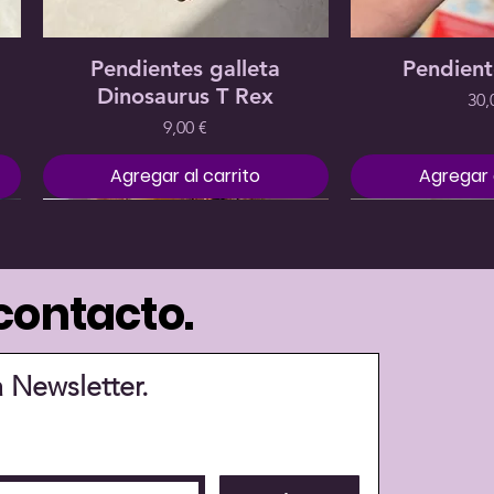
Precio
Precio
Precio
Precio
Precio
Precio
7,00 €
20,00 €
22,00 €
12,00 €
20,00 €
20,00 €
Vista rápida
Vista 
Pendientes galleta
Pendient
Dinosaurus T Rex
Pre
30,
Precio
9,00 €
Agregar al carrito
Agregar a
contacto.
a Newsletter.