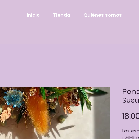
Inicio
Tienda
Quiénes somos
Pend
Susu
18,0
Los esp
Ghibli