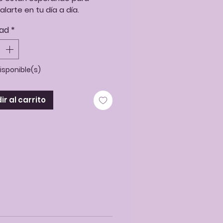
arte en tu día a día.
ad
*
hechos en metacrilato pintado
 y barnizado con resina para
relieve en ciertas partes.
e de acero quirúrjico.
disponible(s)
r al carrito