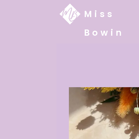
Miss
Bowin