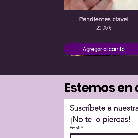
llave
Precio
Precio
15,00 €
9,00 €
Precio
15,00 €
Vista rápida
Pendientes clavel
Precio
20,00 €
Agregar al carrito
Estemos en 
Suscríbete a nuestr
¡No te lo pierdas!
Email
*