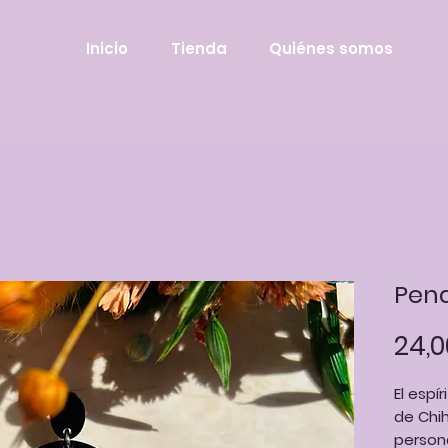
Inicio
Tienda
Quiénes somos
Pend
24,0
El espí
de Chih
person