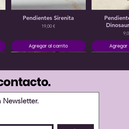
Kaisen
Pendientes
Agotado
Precio
Precio
Precio
18,00 €
20,00 €
15,00 €
Agotado
Precio
19,00 €
Vista rápida
Vista 
Pendientes Sirenita
Pendiente
Dinosaur
Precio
19,00 €
9,0
Agregar al carrito
Agregar a
contacto.
a Newsletter.