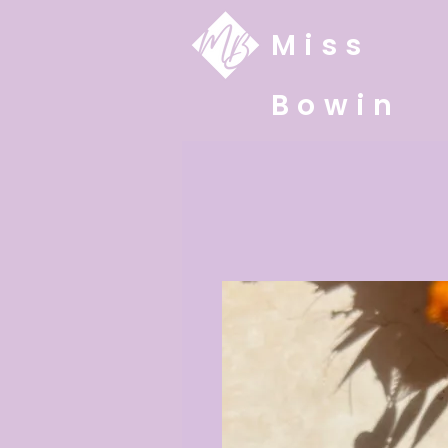
Miss
Bowin