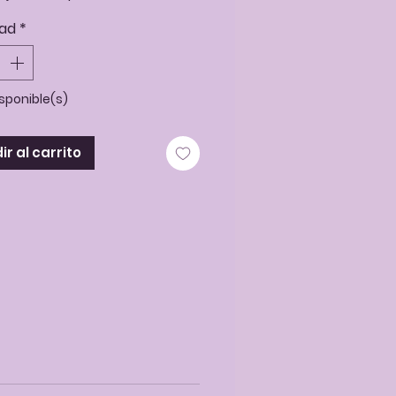
ad
*
a mano con 3 materiales
tes. Brillantes y nacarados.
isponible(s)
he de acero quirúrgico.
r al carrito