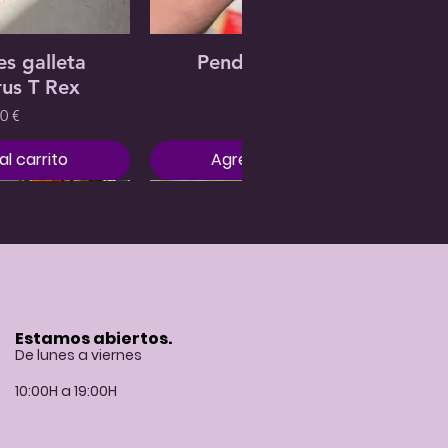
Trooper
Precio
Precio
12,00 €
19,00 €
Agotado
rápida
Vista rápida
s galleta
Pendientes Mulán
us T Rex
Precio
30,00 €
Precio
0 €
l carrito
Agregar al carrito
Estamos abiertos.
De lunes a viernes
10:00H a 19:00H