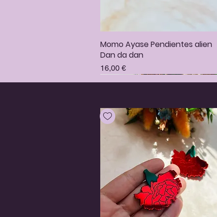
Momo Ayase Pendientes alien
Vista rápida
Dan da dan
Precio
16,00 €
Pendientes Venus de gominola
Pendientes Hazbin Hotel Charli
Pin Calcifer
Vista rápida
Vista rápida
Vista rápida