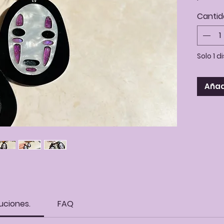
Ghibli.
Cantid
Hecho 
diferen
Solo 1 d
Enganc
Añadi
uciones.
FAQ