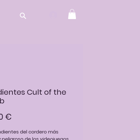
ientes Cult of the
b
Precio
0 €
ndientes del cordero más
y peligroso de los videojuegos.