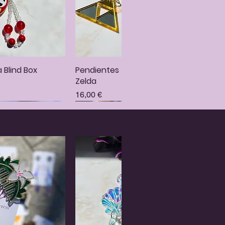
 Blind Box
rápida
Pendientes Trifuerza brillante
Vista rápida
Zelda
Precio
16,00 €