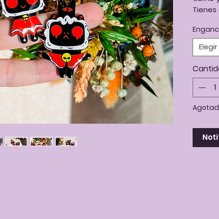
Tienes
diferen
Enganc
Con ari
Elige l
Elegir
antes d
Cantid
Agotad
Noti