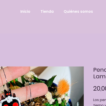
Inicio
Tienda
Quiénes somos
Pend
Lam
20,0
Los pe
tierno 