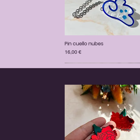
Pin cuello nubes
Vista rápida
Precio
16,00 €