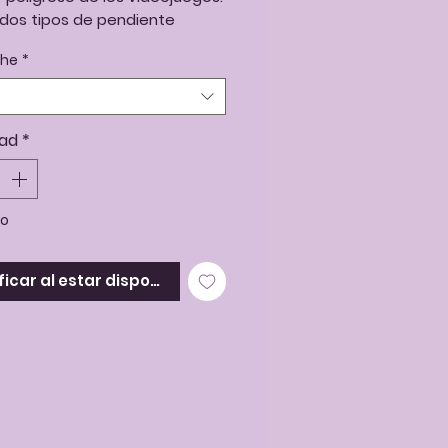
 dos tipos de pendiente
te.
he
*
to o con tuerca.
a opción que más te guste
e finalizar tu pedido.
ad
*
o
ficar al estar disponible