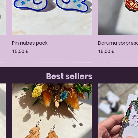
Pin nubes pack
Vista rápida
Daruma sorpresa
Vista 
Precio
Precio
15,00 €
16,00 €
Best sellers