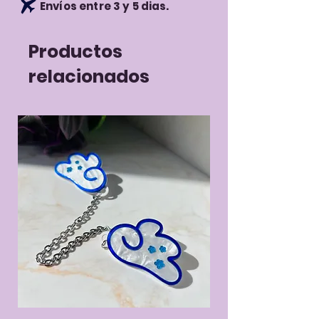
Envíos entre 3 y 5 dias.
escríbenos directamente un
mensaje.
Productos
relacionados