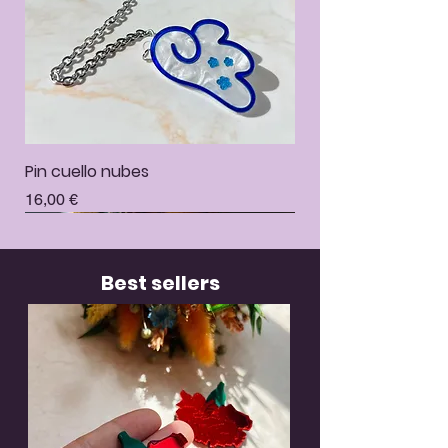
Pin cuello nubes
Precio
16,00 €
Best sellers