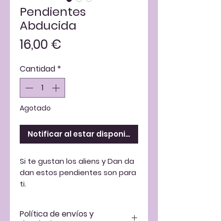
Pendientes
Abducida
Precio
16,00 €
Cantidad
*
Agotado
Notificar al estar disponible
Si te gustan los aliens y Dan da
dan estos pendientes son para
ti.
Pendientes de metacrilato
(acrílico) hechos a mano con
Política de envíos y
enganche de acero inoxidable.