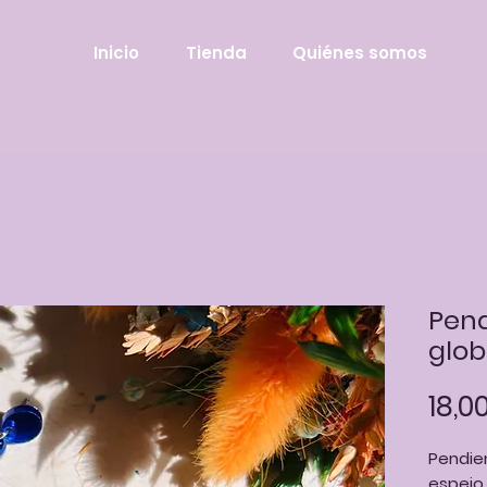
Inicio
Tienda
Quiénes somos
Pend
glo
18,0
Pendien
espejo 