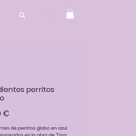
ientes perritos
bo
Precio
0 €
tes de perritos globo en azul
inspirados en la obra de "Dog