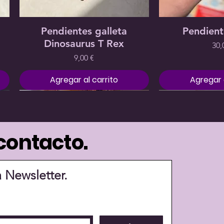
Precio
Precio
Precio
Precio
Precio
Precio
7,00 €
20,00 €
22,00 €
12,00 €
20,00 €
20,00 €
Vista rápida
Vista 
Pendientes galleta
Pendient
Dinosaurus T Rex
Pre
30,
Precio
9,00 €
Agregar al carrito
Agregar a
contacto.
a Newsletter.