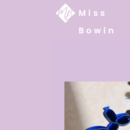
Miss
Bowin