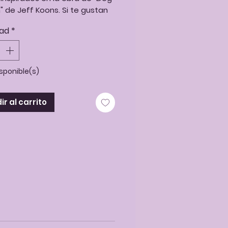
" de Jeff Koons. Si te gustan
ros y te gustan los globos, ¿a
ad
*
peras?
isponible(s)
r al carrito