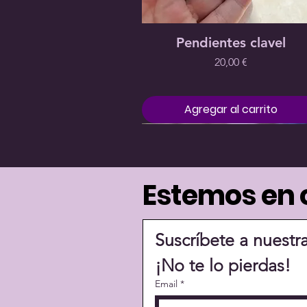
School
Kaisen
Precio
19,00 €
Precio
Precio
20,00 €
19,00 €
Vista rápida
Pendientes clavel
Precio
20,00 €
Agregar al carrito
Estemos en 
Suscríbete a nuestr
¡No te lo pierdas!
Email
*